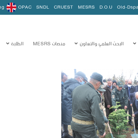
ng
OPAC
SNDL
CRUEST
MESRS
D.O.U
Old-Dsp
البحث العلمي والتعاون
منصات MESRS
الطلبة