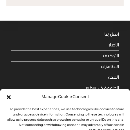
اتصل بنا
الاخبار
التوظيف
التظاهرات
الصحة
الجامعة في سطور
Manage Cookie Consent
Cookie Policy (EU)
To provide the best experiences, we use technologies like cookies to store
and/or access device information. Consenting to these technologies will
معلومات الاتصال
allow us to process data such as browsing behavior or unique IDs on this site.
Not consenting or withdrawing consent, may adversely affect certain
Address: