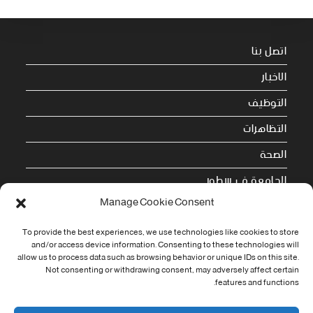
اتصل بنا
الاخبار
التوظيف
التظاهرات
الصحة
الجامعة في سطور
Manage Cookie Consent
Cookie Policy (EU)
To provide the best experiences, we use technologies like cookies to store
معلومات الاتصال
and/or access device information. Consenting to these technologies will
allow us to process data such as browsing behavior or unique IDs on this site.
Not consenting or withdrawing consent, may adversely affect certain
Address:
features and functions.
جامعة العربي التبسي طريق قسنطينة - تبسة