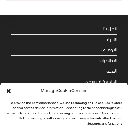
اتصل بنا
الاخبار
التوظيف
التظاهرات
الصحة
الجامعة في سطور
Manage Cookie Consent
Cookie Policy (EU)
To provide the best experiences, we use technologies like cookies to store
معلومات الاتصال
and/or access device information. Consenting to these technologies will
allow us to process data such as browsing behavior or unique IDs on this site.
Not consenting or withdrawing consent, may adversely affect certain
Address:
features and functions.
جامعة العربي التبسي طريق قسنطينة - تبسة