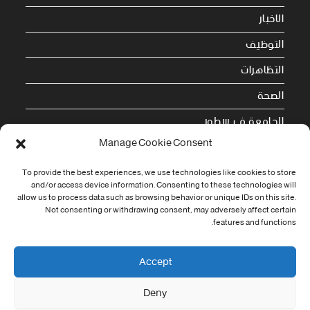
الاخبار
التوظيف
التظاهرات
الصحة
الجامعة في سطور
Manage Cookie Consent
Cookie Policy (EU)
To provide the best experiences, we use technologies like cookies to store
معلومات الاتصال
and/or access device information. Consenting to these technologies will
allow us to process data such as browsing behavior or unique IDs on this site.
Not consenting or withdrawing consent, may adversely affect certain
Address:
features and functions.
جامعة العربي التبسي طريق قسنطينة - تبسة
Phone:
Accept
037/58/46/29
Deny
Fax:
037/58/46/29