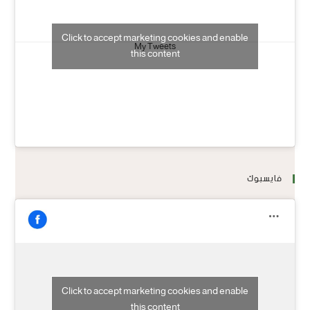
Click to accept marketing cookies and enable
My Tweets
this content
فايسبوك
Click to accept marketing cookies and enable
this content