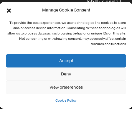
الجامعة في سطور
Manage Cookie Consent
Cookie Policy (EU)
To provide the best experiences, we use technologies like cookies to store
and/or access device information. Consenting to these technologies will
معلومات الاتصال
allow us to process data such as browsing behavior or unique IDs on this site.
Not consenting or withdrawing consent, may adversely affect certain
Address:
features and functions.
جامعة العربي التبسي طريق قسنطينة - تبسة
Phone:
Accept
037/58/46/29
Deny
Fax:
037/58/46/29
View preferences
Email:
contact@univ-tebessa.dz
Cookie Policy
Website:
الموقع الرسمي لجامعة العربي التبسي
تابعنا على موافع التواصل