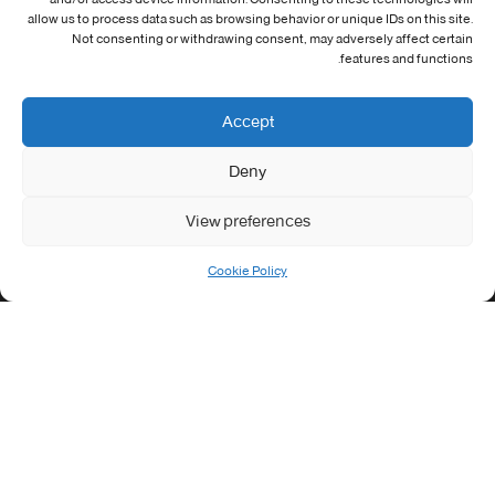
معلومات الاتصال
and/or access device information. Consenting to these technologies will
allow us to process data such as browsing behavior or unique IDs on this site.
Not consenting or withdrawing consent, may adversely affect certain
Address:
features and functions.
جامعة العربي التبسي طريق قسنطينة - تبسة
Phone:
Accept
037/58/46/29
Deny
Fax:
037/58/46/29
View preferences
Email:
contact@univ-tebessa.dz
Cookie Policy
Website:
الموقع الرسمي لجامعة العربي التبسي
تابعنا على موافع التواصل