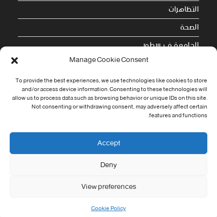
التظاهرات
الصحة
الجامعة في سطور
Manage Cookie Consent
Cookie Policy (EU)
To provide the best experiences, we use technologies like cookies to store
and/or access device information. Consenting to these technologies will
معلومات الاتصال
allow us to process data such as browsing behavior or unique IDs on this site.
Not consenting or withdrawing consent, may adversely affect certain
Address:
features and functions.
جامعة العربي التبسي طريق قسنطينة - تبسة
Phone:
Accept
037/58/46/29
Deny
Fax:
037/58/46/29
View preferences
Email:
contact@univ-tebessa.dz
Cookie Policy