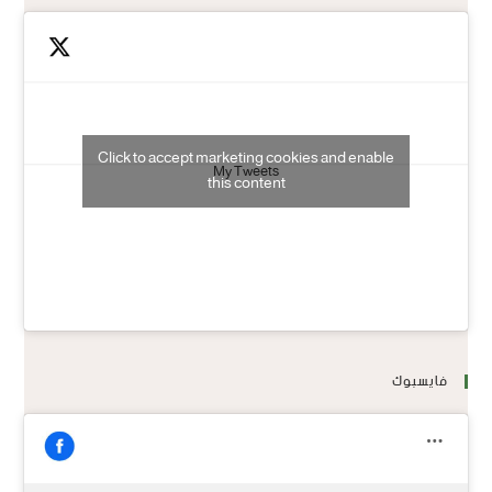
Click to accept marketing cookies and enable
My Tweets
this content
فايسبوك