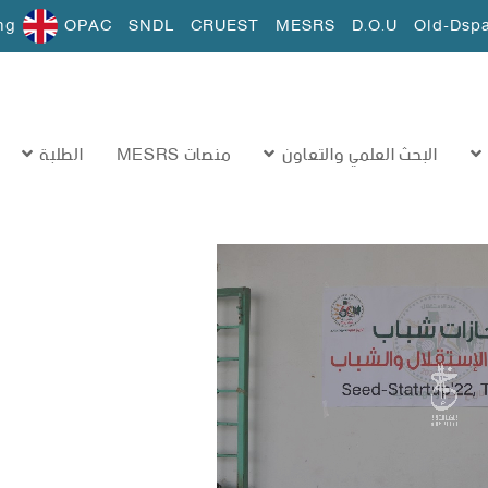
ng
OPAC
SNDL
CRUEST
MESRS
D.O.U
Old-Dsp
البحث العلمي والتعاون
منصات MESRS
الطلبة