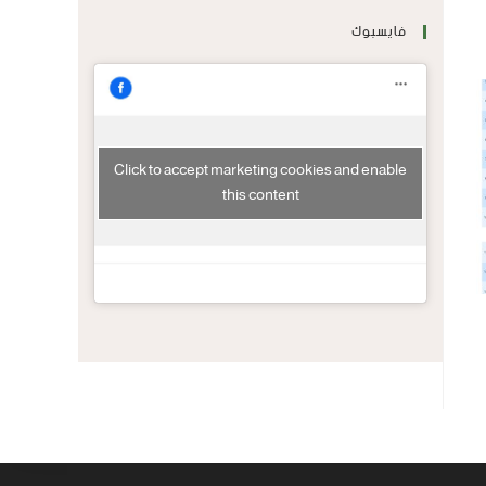
فايسبوك
Click to accept marketing cookies and enable
this content