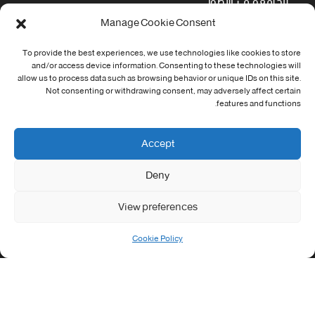
الجامعة في سطور
Manage Cookie Consent
Cookie Policy (EU)
To provide the best experiences, we use technologies like cookies to store
معلومات الاتصال
and/or access device information. Consenting to these technologies will
allow us to process data such as browsing behavior or unique IDs on this site.
Not consenting or withdrawing consent, may adversely affect certain
Address:
features and functions.
جامعة العربي التبسي طريق قسنطينة - تبسة
Phone:
Accept
037/58/46/29
Deny
Fax:
037/58/46/29
View preferences
Email:
contact@univ-tebessa.dz
Cookie Policy
Website:
الموقع الرسمي لجامعة العربي التبسي
تابعنا على موافع التواصل