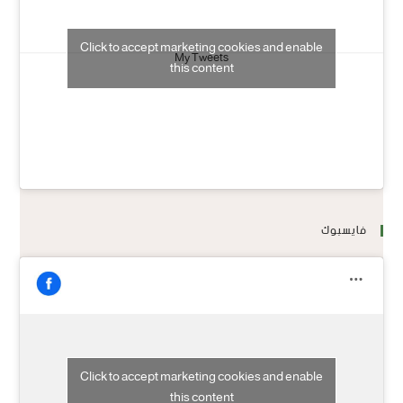
Click to accept marketing cookies and enable
My Tweets
this content
فايسبوك
Click to accept marketing cookies and enable
this content