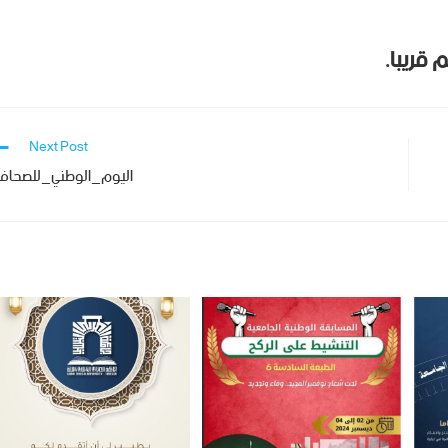
Next Post
اليوم_الوطني_للصحاف