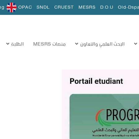
ng
OPAC
SNDL
CRUEST
MESRS
D.O.U
Old-Dsp
البحث العلمي والتعاون
منصات MESRS
الطلبة