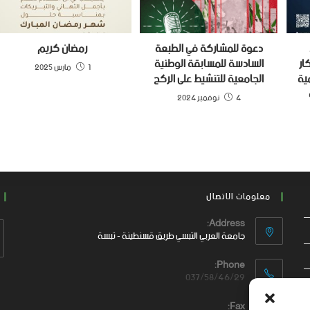
دعوة للمشاركة في الطبعة
رمضان كريم
ار
السادسة للمسابقة الوطنية
1 مارس 2025
ية
الجامعية للتنشيط على الركح
4 نوفمبر 2024
معلومات الاتصال
Address:
جامعة العربي التبسي طريق قسنطينة - تبسة
Phone:
037/58/46/29
Fax: