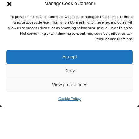
Manage Cookie Consent
Cookie Policy (EU)
To provide the best experiences, we use technologies like cookies to store
and/or access device information. Consenting to these technologies will
معلومات الاتصال
allow us to process data such as browsing behavior or unique IDs on this site.
Not consenting or withdrawing consent, may adversely affect certain
Address:
features and functions.
جامعة العربي التبسي طريق قسنطينة - تبسة
Phone:
Accept
037/58/46/29
Deny
Fax:
037/58/46/29
View preferences
Email:
contact@univ-tebessa.dz
Cookie Policy
Website:
الموقع الرسمي لجامعة العربي التبسي
تابعنا على موافع التواصل