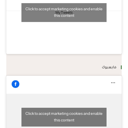
Click to accept marketing cookies and enable
My Tweets
this content
فايسبوك
Click to accept marketing cookies and enable
this content