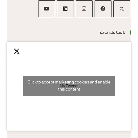
تابعنا على تويتر
Click to accept marketing cookies and enable
My Tweets
this content