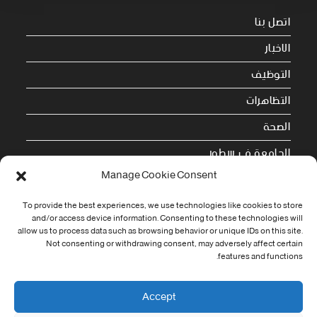
اتصل بنا
الاخبار
التوظيف
التظاهرات
الصحة
الجامعة في سطور
Manage Cookie Consent
Cookie Policy (EU)
To provide the best experiences, we use technologies like cookies to store
معلومات الاتصال
and/or access device information. Consenting to these technologies will
allow us to process data such as browsing behavior or unique IDs on this site.
Not consenting or withdrawing consent, may adversely affect certain
Address:
features and functions.
جامعة العربي التبسي طريق قسنطينة - تبسة
Phone:
Accept
037/58/46/29