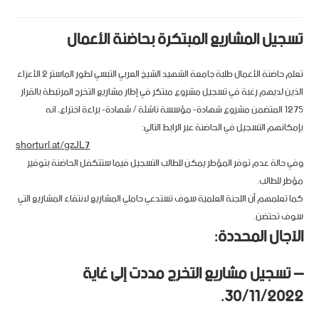
تسجيل المشاريع المبتكرة بحاضنة الأعمال
تعلم حاضنة الأعمال طلبة جامعة الشهيد الشيخ العربي التبسي لطور الماستر 2 الأعزاء
الذين لديهم رغبة في تسجيل مشروع مبتكر في إطار مشاريع التخرج المرتبطة بالقرار
1275 المتضمن مشروع شهادة- مؤسسة ناشئة / شهادة- براءة اختراع، انه
بإمكانهم التسجيل في الحاضنة عبر الرابط التالي:
shorturl.at/gzJL7
وفي حالة عدم توفر المؤطر يمكن للطالب التسجيل فيما ستتكفل الحاضنة بتوفير
مؤطر للطالب.
كما تعلمهم أن اللجنة العلمية سوف تستدعي حاملي المشاريع لانتقاء المشاريع التي
سوف تحتضن.
الآجال المحددة:
– تسجيل مشاريع التخرج مددت إلى غاية
30/11/2022.