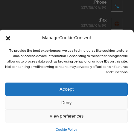
Phone:
037/58/46/29
Fax:
037/58/46/29
Manage Cookie Consent
Email:
contact@univ-tebessa.dz
To provide the best experiences, we use technologies like cookies to store
Website:
and/or access device information. Consenting to these technologies will
الموقع الرسمي لجامعة العربي التبسي
allow us to process data such as browsing behavior or unique IDs on this site.
Not consenting or withdrawing consent, may adversely affect certain features
and functions.
تابعنا على موافع التواصل
Accept
Deny
View preferences
حقوق النشر والتطوير © 2026 جامعة العربي التبسي
Cookie Policy