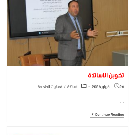
تكوين اﻷساتذة
26 فبراير 2026
اساتذة
/
فعاليات الجامعة
…
Continue Reading