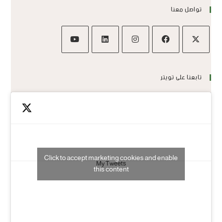
تواصل معنا
تابعنا على تويتر
Click to accept marketing cookies and enable
My Tweets
this content