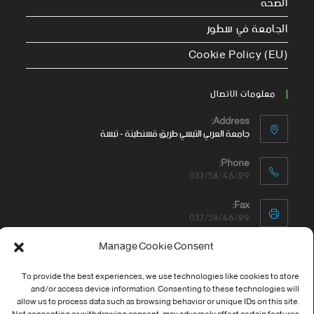
الصحة
الجامعة في سطور
Cookie Policy (EU)
معلومات الاتصال
Address:
جامعة العربي التبسي طريق قسنطينة - تبسة
Phone:
037/58/46/29
Fax:
037/58/46/29
Manage Cookie Consent
Email:
contact@univ-tebessa.dz
To provide the best experiences, we use technologies like cookies to store
Website:
and/or access device information. Consenting to these technologies will
الموقع الرسمي لجامعة العربي التبسي
allow us to process data such as browsing behavior or unique IDs on this site.