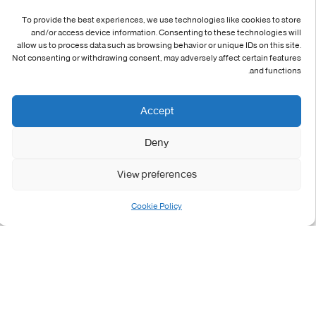
To provide the best experiences, we use technologies like cookies to store
and/or access device information. Consenting to these technologies will
allow us to process data such as browsing behavior or unique IDs on this site.
Not consenting or withdrawing consent, may adversely affect certain features
and functions.
Accept
Deny
View preferences
دعوة لحضور إحتفالية عيد_العمال
Cookie Policy
7 مايو 2025
اساتذة
/
شؤون الموظف
/
فعاليات الجامعة
Continue Reading
…
6
5
4
3
2
1