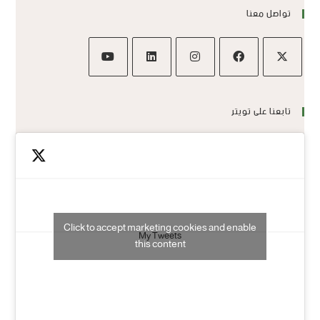
تواصل معنا
تابعنا على تويتر
Click to accept marketing cookies and enable
My Tweets
this content