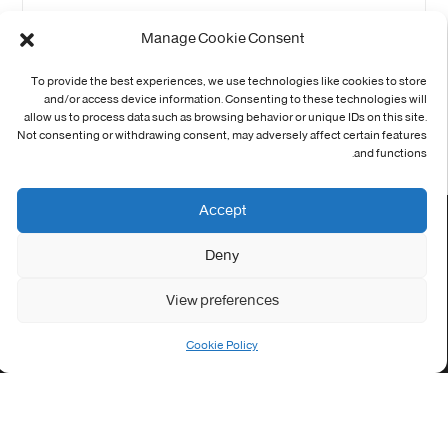
Continue Reading
Manage Cookie Consent
9
8
7
6
5
…
1
To provide the best experiences, we use technologies like cookies to store
and/or access device information. Consenting to these technologies will
allow us to process data such as browsing behavior or unique IDs on this site.
22
…
11
10
Not consenting or withdrawing consent, may adversely affect certain features
and functions.
Accept
اتصل بنا
Deny
الاخبار
View preferences
التوظيف
Cookie Policy
التظاهرات
الصحة
الجامعة في سطور