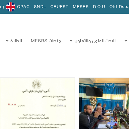
ng
OPAC
SNDL
CRUEST
MESRS
D.O.U
Old-Dsp
البحث العلمي والتعاون
منصات MESRS
الطلبة