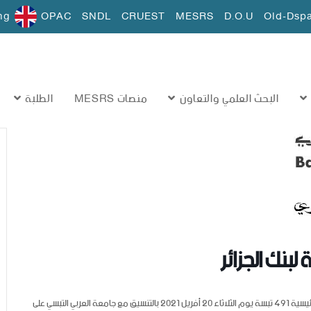
ng
OPAC
SNDL
CRUEST
MESRS
D.O.U
Old-Dsp
البحث العلمي والتعاون
منصات MESRS
الطلبة
بنك الجزائر
في إطار فعاليات شهر الشمول المالي ينظم البنك الوطني الجزائري الوكالة الرئيسية 491 تبسة يوم الثلاثاء 20 أفريل 2021 بالتنسيق مع جامعة العربي التبسي على