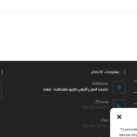
معلومات الاتصال
Address:
جامعة العربي التبسي طريق قسنطينة - تبسة
Phone:
037/58/46/29
Fax:
037/58/46/29
To provide
device inf