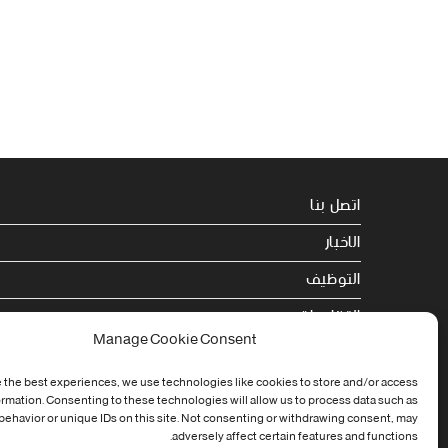
اتصل بنا
الاخبار
التوظيف
التظاهرات
Manage Cookie Consent
الصحة
 the best experiences, we use technologies like cookies to store and/or access
الجامعة في سطور
ormation. Consenting to these technologies will allow us to process data such as
ehavior or unique IDs on this site. Not consenting or withdrawing consent, may
Cookie Policy (EU)
adversely affect certain features and functions.