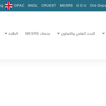
ng
OPAC
SNDL
CRUEST
MESRS
D.O.U
Old-Dsp
البحث العلمي والتعاون
منصات MESRS
الطلبة