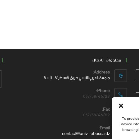
معلومات الاتصال
Address:
جامعة العربي التبسي طريق قسنطينة - تبسة
Phone:
037/58/46/29
Fax:
037/58/46/29
To provide
device inf
Email:
browsing b
contact@univ-tebessa.dz