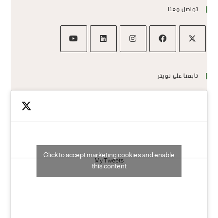
تواصل معنا
تابعنا على تويتر
Click to accept marketing cookies and enable
My Tweets
this content