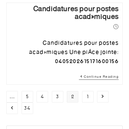
Candidatures pour postes
académiques
Candidatures pour postes
académiques Une pièce jointe:
0405202615171600156
Continue Reading
…
5
4
3
2
1
34