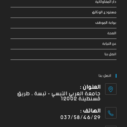
دار المقاولاتية
مستودع الوثائق
بوابة الموظف
الصحة
عن النيابة
اتصل بنا
اتصل بنا
العنوان :
جامعة العربي التبسي - تبسة ، طريق
قسنطينة 12002
الهاتف :
037/58/46/29