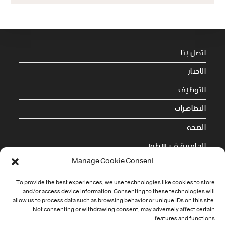
اتصل بنا
الاخبار
التوظيف
التظاهرات
الصحة
الجامعة في سطور
Manage Cookie Consent
Cookie Policy (EU)
To provide the best experiences, we use technologies like cookies to store
and/or access device information. Consenting to these technologies will
معلومات الاتصال
allow us to process data such as browsing behavior or unique IDs on this site.
Not consenting or withdrawing consent, may adversely affect certain
Address:
features and functions.
جامعة العربي التبسي طريق قسنطينة - تبسة