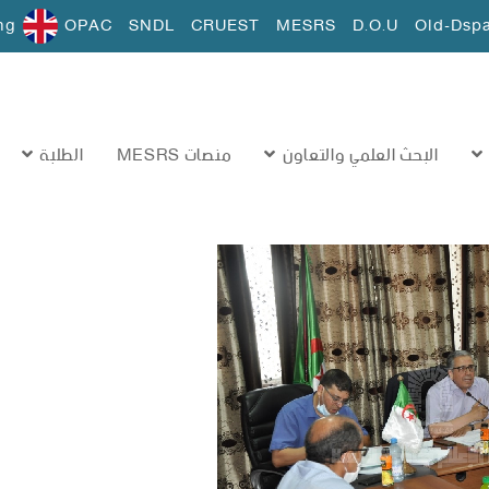
ng
OPAC
SNDL
CRUEST
MESRS
D.O.U
Old-Dsp
البحث العلمي والتعاون
منصات MESRS
الطلبة