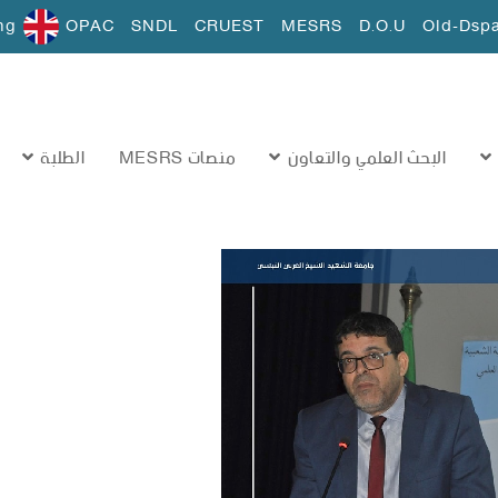
ng
OPAC
SNDL
CRUEST
MESRS
D.O.U
Old-Dsp
البحث العلمي والتعاون
منصات MESRS
الطلبة