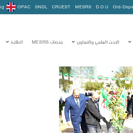
ng
OPAC
SNDL
CRUEST
MESRS
D.O.U
Old-Dsp
البحث العلمي والتعاون
منصات MESRS
الطلبة