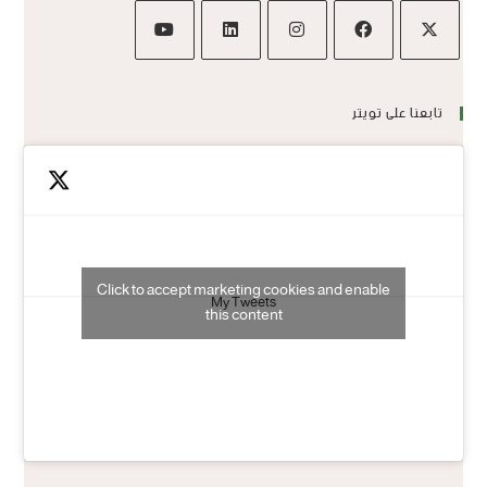
تابعنا على تويتر
Click to accept marketing cookies and enable
My Tweets
this content