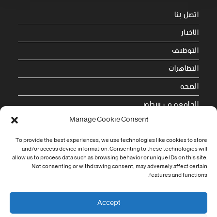
اتصل بنا
الاخبار
التوظيف
التظاهرات
الصحة
الجامعة في سطور
Manage Cookie Consent
Cookie Policy (EU)
To provide the best experiences, we use technologies like cookies to store
معلومات الاتصال
and/or access device information. Consenting to these technologies will
allow us to process data such as browsing behavior or unique IDs on this site.
Not consenting or withdrawing consent, may adversely affect certain
Address:
features and functions.
جامعة العربي التبسي طريق قسنطينة - تبسة
Phone:
Accept
037/58/46/29