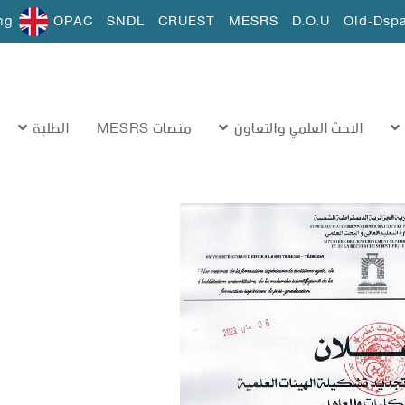
ng
OPAC
SNDL
CRUEST
MESRS
D.O.U
Old-Dsp
البحث العلمي والتعاون
منصات MESRS
الطلبة