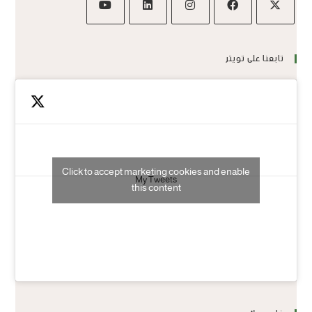
تابعنا على تويتر
Click to accept marketing cookies and enable
My Tweets
this content