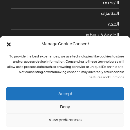
التوظيف
التظاهرات
الصحة
الجامعة في سطور
Manage Cookie Consent
Cookie Policy (EU)
To provide the best experiences, we use technologies like cookies to store
معلومات الاتصال
and/or access device information. Consenting to these technologies will
allow us to process data such as browsing behavior or unique IDs on this site.
Not consenting or withdrawing consent, may adversely affect certain
Address:
features and functions.
جامعة العربي التبسي طريق قسنطينة - تبسة
Phone:
Accept
037/58/46/29
Deny
Fax:
037/58/46/29
View preferences
Email: