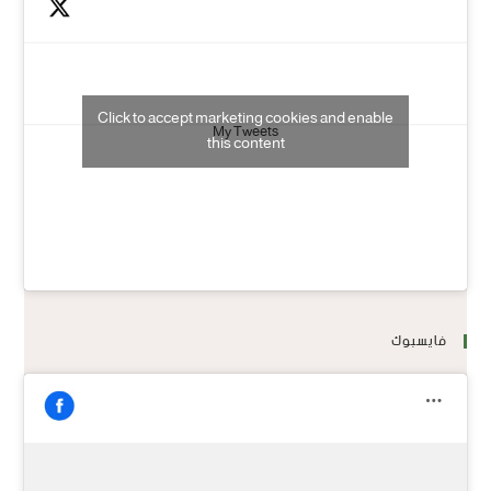
Click to accept marketing cookies and enable
My Tweets
this content
فايسبوك