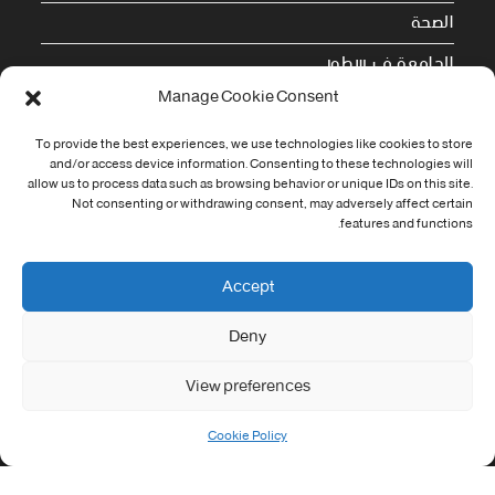
الصحة
الجامعة في سطور
Manage Cookie Consent
Cookie Policy (EU)
To provide the best experiences, we use technologies like cookies to store
and/or access device information. Consenting to these technologies will
معلومات الاتصال
allow us to process data such as browsing behavior or unique IDs on this site.
Not consenting or withdrawing consent, may adversely affect certain
Address:
features and functions.
جامعة العربي التبسي طريق قسنطينة - تبسة
Phone:
Accept
037/58/46/29
Deny
Fax:
037/58/46/29
View preferences
Email:
contact@univ-tebessa.dz
Cookie Policy
Website:
الموقع الرسمي لجامعة العربي التبسي