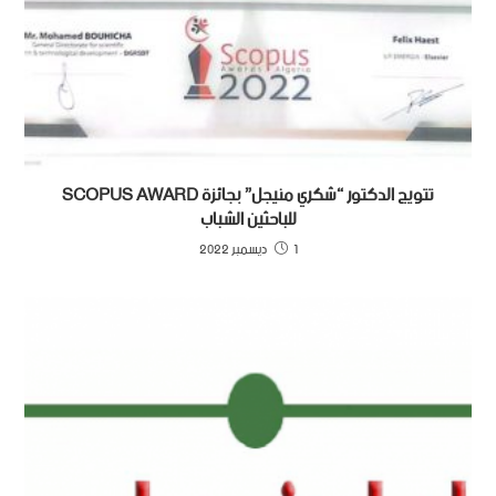
تتويج الدكتور “شكري منيجل” بجائزة SCOPUS AWARD
للباحثين الشباب
1 ديسمبر 2022