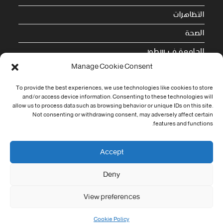
التظاهرات
الصحة
الجامعة في سطور
Manage Cookie Consent
Cookie Policy (EU)
To provide the best experiences, we use technologies like cookies to store
and/or access device information. Consenting to these technologies will
معلومات الاتصال
allow us to process data such as browsing behavior or unique IDs on this site.
Not consenting or withdrawing consent, may adversely affect certain
Address:
features and functions.
جامعة العربي التبسي طريق قسنطينة - تبسة
Phone:
Accept
037/58/46/29
Deny
Fax:
037/58/46/29
View preferences
Email:
contact@univ-tebessa.dz
Cookie Policy