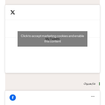
Click to accept marketing cookies and enable
My Tweets
this content
فايسبوك