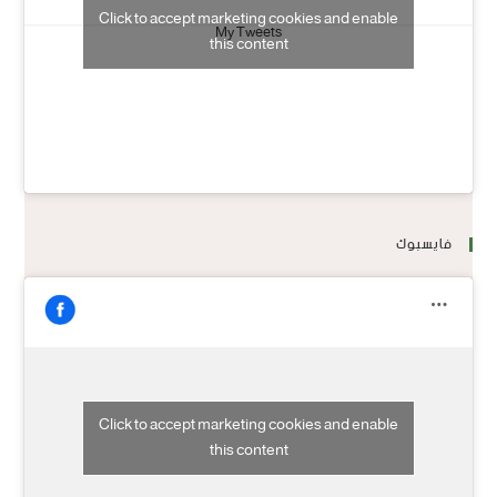
Click to accept marketing cookies and enable
My Tweets
this content
فايسبوك
Click to accept marketing cookies and enable
this content