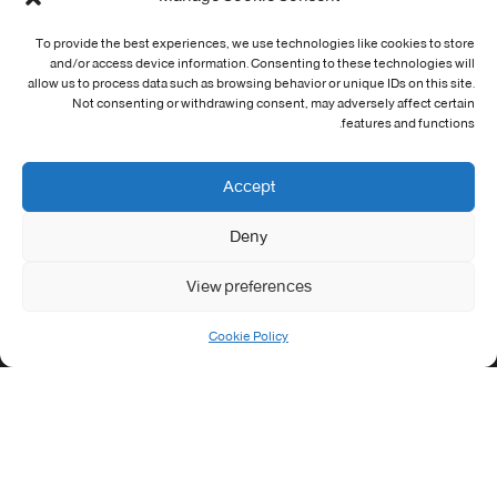
Cookie Policy (EU)
To provide the best experiences, we use technologies like cookies to store
and/or access device information. Consenting to these technologies will
معلومات الاتصال
allow us to process data such as browsing behavior or unique IDs on this site.
Not consenting or withdrawing consent, may adversely affect certain
Address:
features and functions.
جامعة العربي التبسي طريق قسنطينة - تبسة
Phone:
Accept
037/58/46/29
Deny
Fax:
037/58/46/29
View preferences
Email:
contact@univ-tebessa.dz
Cookie Policy
Website:
الموقع الرسمي لجامعة العربي التبسي
تابعنا على موافع التواصل