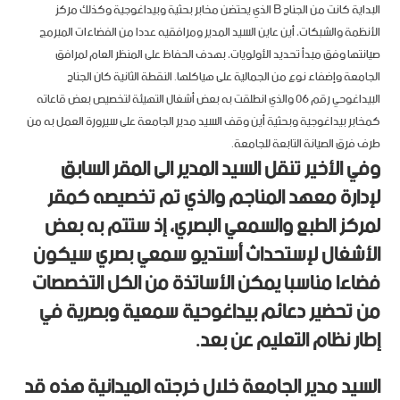
البداية كانت من الجناح B الذي يحتضن مخابر بحثية وبيداغوجية وكذلك مركز
الأنظمة والشبكات، أين عاين السيد المدير ومرافقيه عددا من الفضاءات المبرمج
صيانتها وفق مبدأ تحديد الأولويات، بهدف الحفاظ على المنظر العام لمرافق
الجامعة وإضفاء نوع من الجمالية على هياكلها. النقطة الثانية كان الجناح
البيداغوحي رقم 06 والذي انطلقت به بعض أشغال التهيئة لتخصيص بعض قاعاته
كمخابر بيداغوجية وبحثية أين وقف السيد مدير الجامعة على سيرورة العمل به من
طرف فرق الصيانة التابعة للجامعة.
وفي الأخير تنقل السيد المدير الى المقر السابق
لإدارة معهد المناجم والذي تم تخصيصه كمقر
لمركز الطبع والسمعي البصري، إذ ستتم به بعض
الأشغال لإستحداث أستديو سمعي بصري سيكون
فضاءا مناسبا يمكن الأساتذة من الكل التخصصات
من تحضير دعائم بيداغوحية سمعية وبصرية في
إطار نظام التعليم عن بعد.
السيد مدير الجامعة خلال خرجته الميدانية هذه قد