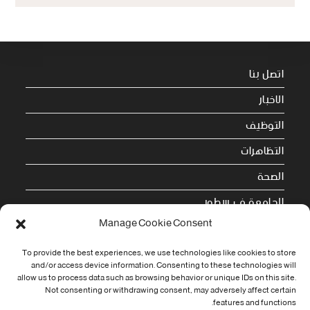
اتصل بنا
الاخبار
التوظيف
التظاهرات
الصحة
الجامعة في سطور
Manage Cookie Consent
Cookie Policy (EU)
To provide the best experiences, we use technologies like cookies to store
معلومات الاتصال
and/or access device information. Consenting to these technologies will
allow us to process data such as browsing behavior or unique IDs on this site.
Not consenting or withdrawing consent, may adversely affect certain
Address:
features and functions.
جامعة العربي التبسي طريق قسنطينة - تبسة