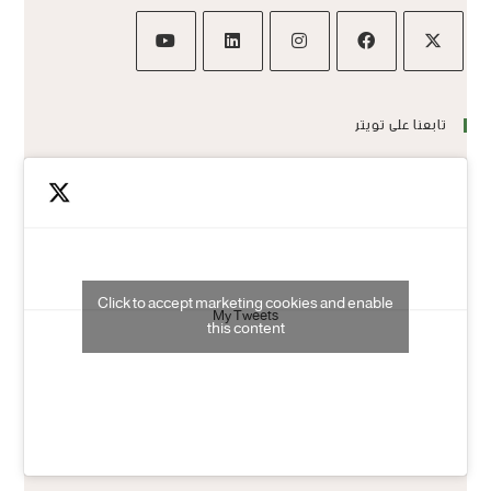
تابعنا على تويتر
Click to accept marketing cookies and enable
My Tweets
this content