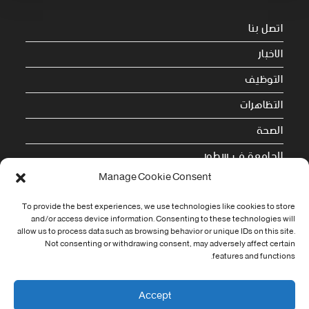
اتصل بنا
الاخبار
التوظيف
التظاهرات
الصحة
الجامعة في سطور
Manage Cookie Consent
Cookie Policy (EU)
To provide the best experiences, we use technologies like cookies to store
معلومات الاتصال
and/or access device information. Consenting to these technologies will
allow us to process data such as browsing behavior or unique IDs on this site.
Not consenting or withdrawing consent, may adversely affect certain
Address:
features and functions.
جامعة العربي التبسي طريق قسنطينة - تبسة
Phone:
Accept
037/58/46/29