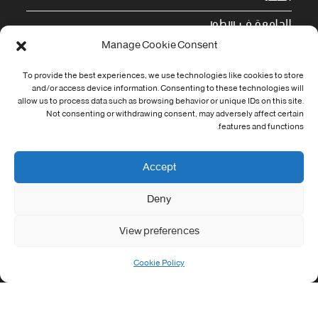
الجامعة في سطور
Manage Cookie Consent
Cookie Policy (EU)
To provide the best experiences, we use technologies like cookies to store
معلومات الاتصال
and/or access device information. Consenting to these technologies will
allow us to process data such as browsing behavior or unique IDs on this site.
Not consenting or withdrawing consent, may adversely affect certain
Address:
features and functions.
جامعة العربي التبسي طريق قسنطينة - تبسة
Phone:
Accept
037/58/46/29
Deny
Fax:
037/58/46/29
View preferences
Email:
contact@univ-tebessa.dz
Cookie Policy
Website:
الموقع الرسمي لجامعة العربي التبسي