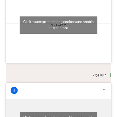
Click to accept marketing cookies and enable
My Tweets
this content
فايسبوك