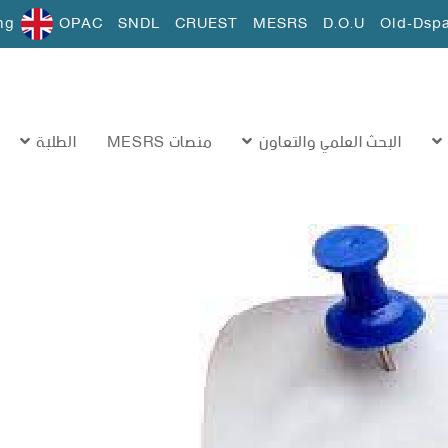
ng
OPAC
SNDL
CRUEST
MESRS
D.O.U
Old-Dsp
البحث العلمي والتعاون
منصات MESRS
الطلبة