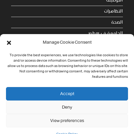
التوظيف
التظاهرات
الصحة
الجامعة في سطور
Manage Cookie Consent
Cookie Policy (EU)
To provide the best experiences, we use technologies like cookies to store
معلومات الاتصال
and/or access device information. Consenting to these technologies will
allow us to process data such as browsing behavior or unique IDs on this site.
Not consenting or withdrawing consent, may adversely affect certain
Address:
features and functions.
جامعة العربي التبسي طريق قسنطينة - تبسة
Phone:
Accept
037/58/46/29
Deny
Fax:
037/58/46/29
View preferences
Email:
contact@univ-tebessa.dz