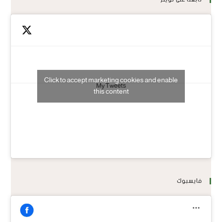
Click to accept marketing cookies and enable
My Tweets
this content
فايسبوك