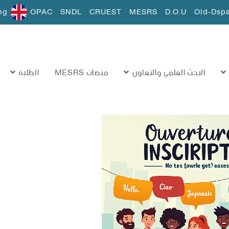
ng
OPAC
SNDL
CRUEST
MESRS
D.O.U
Old-Dsp
البحث العلمي والتعاون
منصات MESRS
الطلبة