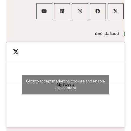
تابعنا على تويتر
Click to accept marketing cookies and enable
My Tweets
this content