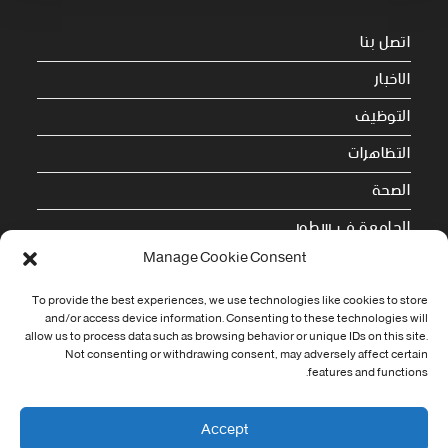
اتصل بنا
الاخبار
التوظيف
التظاهرات
الصحة
الجامعة في سطور
Manage Cookie Consent
Cookie Policy (EU)
To provide the best experiences, we use technologies like cookies to store
معلومات الاتصال
and/or access device information. Consenting to these technologies will
allow us to process data such as browsing behavior or unique IDs on this site.
Not consenting or withdrawing consent, may adversely affect certain
Address:
features and functions.
جامعة العربي التبسي طريق قسنطينة - تبسة
Phone:
Accept
037/58/46/29