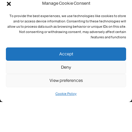
Manage Cookie Consent
Cookie Policy (EU)
To provide the best experiences, we use technologies like cookies to store
معلومات الاتصال
and/or access device information. Consenting to these technologies will
allow us to process data such as browsing behavior or unique IDs on this site.
Not consenting or withdrawing consent, may adversely affect certain
Address:
features and functions.
جامعة العربي التبسي طريق قسنطينة - تبسة
Phone:
Accept
037/58/46/29
Deny
Fax:
037/58/46/29
View preferences
Email:
contact@univ-tebessa.dz
Cookie Policy
Website:
الموقع الرسمي لجامعة العربي التبسي
تابعنا على موافع التواصل