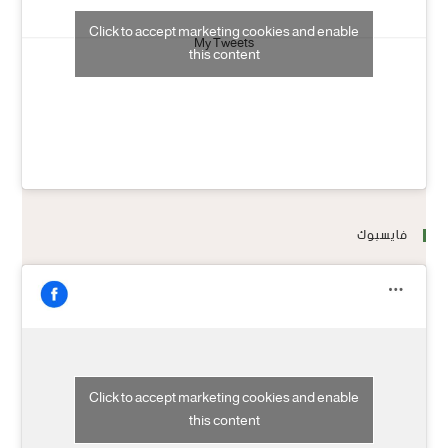
Click to accept marketing cookies and enable
My Tweets
this content
فايسبوك
Click to accept marketing cookies and enable
this content