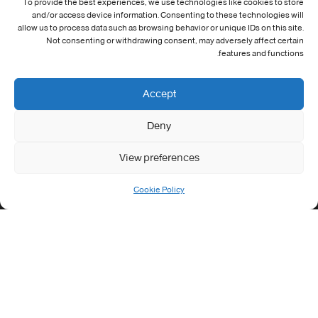
To provide the best experiences, we use technologies like cookies to store
and/or access device information. Consenting to these technologies will
معلومات الاتصال
allow us to process data such as browsing behavior or unique IDs on this site.
Not consenting or withdrawing consent, may adversely affect certain
Address:
features and functions.
جامعة العربي التبسي طريق قسنطينة - تبسة
Phone:
Accept
037/58/46/29
Deny
Fax:
037/58/46/29
View preferences
Email:
contact@univ-tebessa.dz
Cookie Policy
Website:
الموقع الرسمي لجامعة العربي التبسي
تابعنا على موافع التواصل