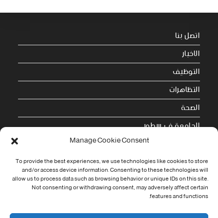
اتصل بنا
الاخبار
التوظيف
التظاهرات
الصحة
الجامعة في سطور
Manage Cookie Consent
Cookie Policy (EU)
To provide the best experiences, we use technologies like cookies to store
معلومات الاتصال
and/or access device information. Consenting to these technologies will
allow us to process data such as browsing behavior or unique IDs on this site.
Not consenting or withdrawing consent, may adversely affect certain
Address:
features and functions.
جامعة العربي التبسي طريق قسنطينة - تبسة