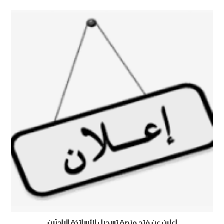
اعلان عن فتح منصة تسجيل للأساتذة الباحثين