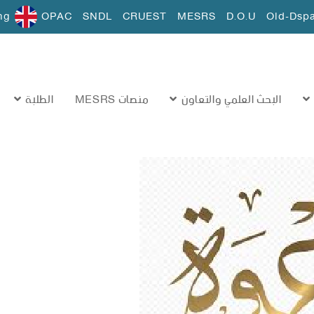
ng
OPAC
SNDL
CRUEST
MESRS
D.O.U
Old-Dsp
البحث العلمي والتعاون
منصات MESRS
الطلبة