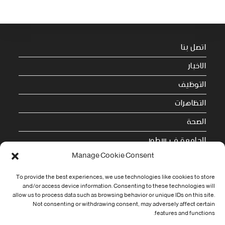
اتصل بنا
الاخبار
التوظيف
التظاهرات
الصحة
الجامعة في سطور
Manage Cookie Consent
Cookie Policy (EU)
To provide the best experiences, we use technologies like cookies to store
and/or access device information. Consenting to these technologies will
معلومات الاتصال
allow us to process data such as browsing behavior or unique IDs on this site.
Not consenting or withdrawing consent, may adversely affect certain
Address:
features and functions.
جامعة العربي التبسي طريق قسنطينة - تبسة