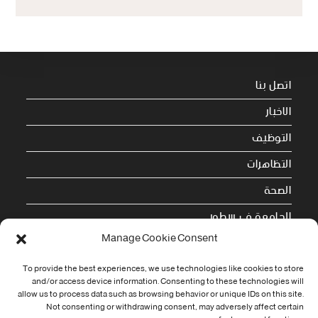
اتصل بنا
الاخبار
التوظيف
التظاهرات
الصحة
الجامعة في سطور
Manage Cookie Consent
Cookie Policy (EU)
To provide the best experiences, we use technologies like cookies to store
معلومات الاتصال
and/or access device information. Consenting to these technologies will
allow us to process data such as browsing behavior or unique IDs on this site.
Not consenting or withdrawing consent, may adversely affect certain
Address: