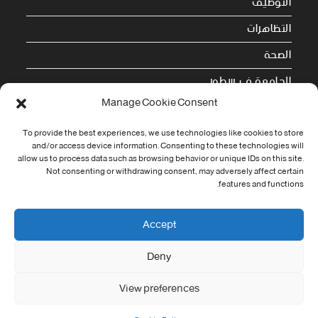
التوظيف
التظاهرات
الصحة
الجامعة في سطور
Manage Cookie Consent
Cookie Policy (EU)
To provide the best experiences, we use technologies like cookies to store
and/or access device information. Consenting to these technologies will
معلومات الاتصال
allow us to process data such as browsing behavior or unique IDs on this site.
Not consenting or withdrawing consent, may adversely affect certain
Address:
features and functions.
جامعة العربي التبسي طريق قسنطينة - تبسة
Phone:
Accept
037/58/46/29
Deny
Fax:
037/58/46/29
View preferences
Email:
contact@univ-tebessa.dz