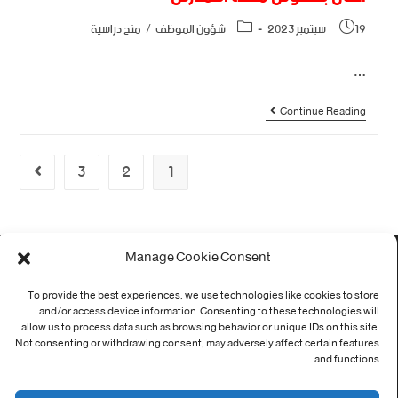
19 سبتمبر 2023
شؤون الموظف
/
منح دراسية
…
Continue Reading
3
2
1
Manage Cookie Consent
اتصل بنا
To provide the best experiences, we use technologies like cookies to store
الاخبار
and/or access device information. Consenting to these technologies will
allow us to process data such as browsing behavior or unique IDs on this site.
التوظيف
Not consenting or withdrawing consent, may adversely affect certain features
and functions.
التظاهرات