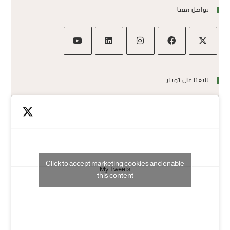
تواصل معنا
تابعنا على تويتر
Click to accept marketing cookies and enable
My Tweets
this content