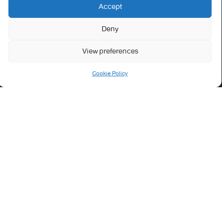
الصحة
Accept
الجامعة في سطور
Deny
Cookie Policy (EU)
View preferences
معلومات الاتصال
Cookie Policy
Address:
جامعة العربي التبسي طريق قسنطينة - تبسة
Phone:
037/58/46/29
Fax:
037/58/46/29
Email:
contact@univ-tebessa.dz
Website:
الموقع الرسمي لجامعة العربي التبسي