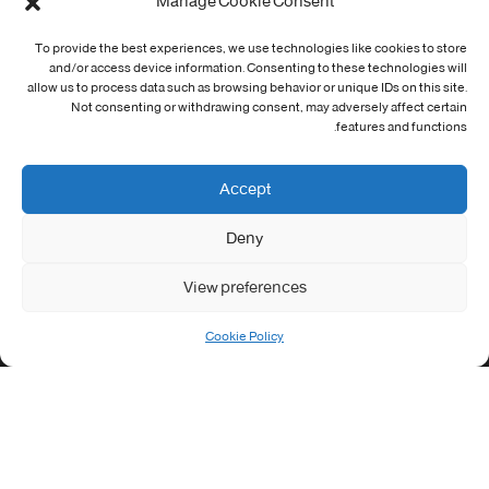
Manage Cookie Consent
Cookie Policy (EU)
To provide the best experiences, we use technologies like cookies to store
معلومات الاتصال
and/or access device information. Consenting to these technologies will
allow us to process data such as browsing behavior or unique IDs on this site.
Not consenting or withdrawing consent, may adversely affect certain
Address:
features and functions.
جامعة العربي التبسي طريق قسنطينة - تبسة
Phone:
Accept
037/58/46/29
Deny
Fax:
037/58/46/29
View preferences
Email:
contact@univ-tebessa.dz
Cookie Policy
Website:
الموقع الرسمي لجامعة العربي التبسي
تابعنا على موافع التواصل