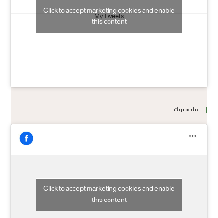
Click to accept marketing cookies and enable
My Tweets
this content
فايسبوك
Click to accept marketing cookies and enable
this content