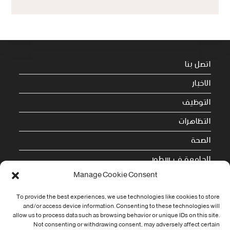
اتصل بنا
الاخبار
التوظيف
التظاهرات
الصحة
الجامعة في سطور
Manage Cookie Consent
Cookie Policy (EU)
To provide the best experiences, we use technologies like cookies to store
معلومات الاتصال
and/or access device information. Consenting to these technologies will
allow us to process data such as browsing behavior or unique IDs on this site.
Not consenting or withdrawing consent, may adversely affect certain
Address: